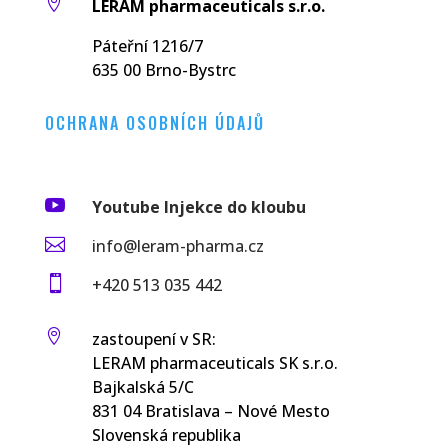

LERAM pharmaceuticals s.r.o.
Páteřní 1216/7
635 00 Brno-Bystrc
OCHRANA OSOBNÍCH ÚDAJŮ

Youtube Injekce do kloubu

info@leram-pharma.cz

+420 513 035 442

zastoupení v SR:
LERAM pharmaceuticals SK s.r.o.
Bajkalská 5/C
831 04 Bratislava – Nové Mesto
Slovenská republika