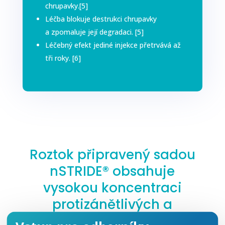
chrupavky.[5]
Léčba blokuje destrukci chrupavky
a zpomaluje její degradaci. [5]
Léčebný efekt jediné injekce přetrvává až
tři roky. [6]
Roztok připravený sadou
nSTRIDE® obsahuje
vysokou koncentraci
protizánětlivých a
anabolických cytokinů.