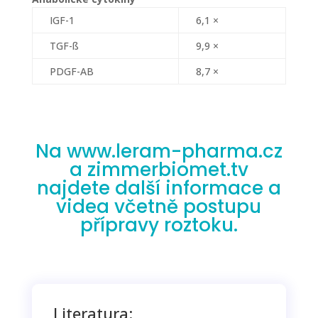
IGF-1
6,1 ×
TGF-ß
9,9 ×
PDGF-AB
8,7 ×
Na www.leram-pharma.cz
a zimmerbiomet.tv
najdete další informace a
videa včetně postupu
přípravy roztoku.
Literatura: