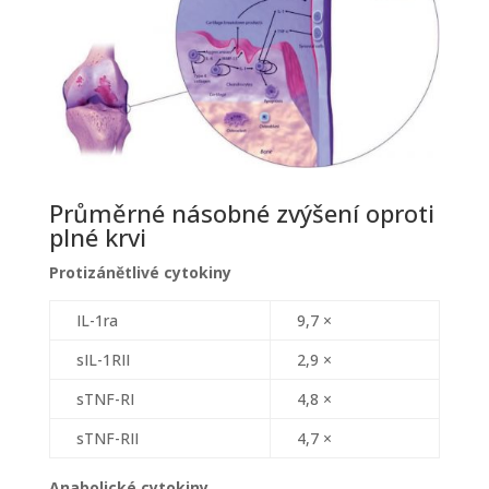
Průměrné násobné zvýšení oproti
plné krvi
Protizánětlivé cytokiny
IL-1ra
9,7 ×
sIL-1RII
2,9 ×
sTNF-RI
4,8 ×
sTNF-RII
4,7 ×
Anabolické cytokiny