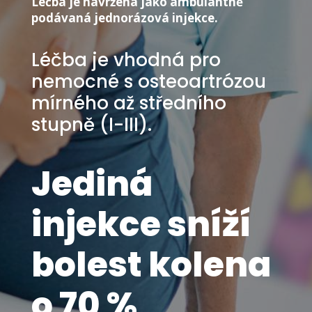
Léčba je navržena jako ambulantně
podávaná jednorázová injekce.
Léčba je vhodná pro
nemocné s osteoartrózou
mírného až středního
stupně (I-III).
Jediná
injekce sníží
bolest kolena
o 70 %