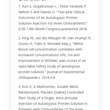
1. Kon E, Engebretsen L , Peter Verdonk P,
Nehrer S and Filardo G. “Two-year Clinical
Outcomes of An Autologous Protein
Solution Injection For Knee Osteoarthritis.”
ICRS 14th World Congress,presented 2018.
2. King W, van der Weegen W, Van Drumpt R,
Soons H, Toler K, Woodell-May J, “White
blood cell concentration correlates with
increased concentrations ofIL-1ra and
improvement in WOMAC pain scores in an
open-label safety study of autologous
protein solution.” Journal of Experimental
Orthopaedics. 2016;3:9.
3. Kon E, A Multicenter, Double-Blind,
Randomized, Placebo [Saline]-Controlled
Pilot Study of a Single, Intra-Articular
Injection of Autologous Protein Solution in
Patients with Osteoarthritis of the Knee.