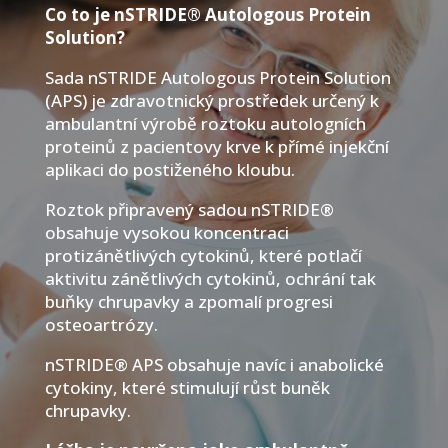
Co to je nSTRIDE® Autologous Protein
Solution?
Sada nSTRIDE Autologous Protein Solution
(APS) je zdravotnický prostředek určený k
ambulantní výrobě roztoku autologních
proteinů z pacientovy krve k přímé injekční
aplikaci do postiženého kloubu.
Roztok připravený sadou nSTRIDE®
obsahuje vysokou koncentraci
protizánětlivých cytokinů, které potlačí
aktivitu zánětlivých cytokinů, ochrání tak
buňky chrupavky a zpomalí progresi
osteoartrózy.
nSTRIDE® APS obsahuje navíc i anabolické
cytokiny, které stimulují růst buněk
chrupavky.