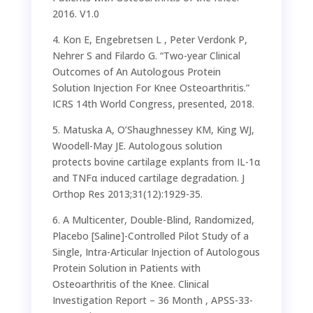
2016. V1.0
4. Kon E, Engebretsen L , Peter Verdonk P,
Nehrer S and Filardo G. “Two-year Clinical
Outcomes of An Autologous Protein
Solution Injection For Knee Osteoarthritis.”
ICRS 14th World Congress, presented, 2018.
5. Matuska A, O’Shaughnessey KM, King WJ,
Woodell-May JE. Autologous solution
protects bovine cartilage explants from IL-1α
and TNFα induced cartilage degradation. J
Orthop Res 2013;31(12):1929-35.
6. A Multicenter, Double-Blind, Randomized,
Placebo [Saline]-Controlled Pilot Study of a
Single, Intra-Articular Injection of Autologous
Protein Solution in Patients with
Osteoarthritis of the Knee. Clinical
Investigation Report – 36 Month , APSS-33-