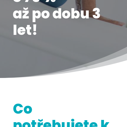
až po dobu 3
let!
Co
potřebujete k