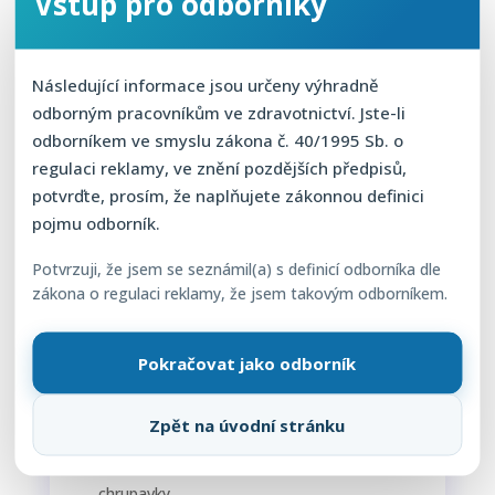
Vstup pro odborníky
Následující informace jsou určeny výhradně
odborným pracovníkům ve zdravotnictví. Jste-li
Jaké látky obsahuje roztok
odborníkem ve smyslu zákona č. 40/1995 Sb. o
připravený sadou nSTRIDE?
regulaci reklamy, ve znění pozdějších předpisů,
potvrďte, prosím, že naplňujete zákonnou definici
pojmu odborník.
Vysoké hladiny protizánětlivých
cytokinů IL-1ra, sIL-1R, sTNF-RI a sTNF-
Potvrzuji, že jsem se seznámil(a) s definicí odborníka dle
zákona o regulaci reklamy, že jsem takovým odborníkem.
RII
, které zabrání tvorbě zvýšeného
množství zánětlivých proteinů IL-1 a TNF.
Pomocí nastolení rovnováhy zánětlivých a
Pokračovat jako odborník
protizánětlivých proteinů je zpomalena
degenerace chrupavky.
Zpět na úvodní stránku
Anabolické cytokiny včetně IGF-1 a
TGF-ß1
, které stimulují růst buněk
chrupavky.