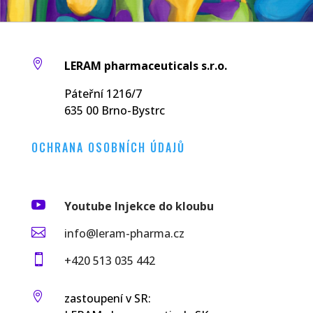

LERAM pharmaceuticals s.r.o.
Páteřní 1216/7
635 00 Brno-Bystrc
OCHRANA OSOBNÍCH ÚDAJŮ

Youtube Injekce do kloubu

info@leram-pharma.cz

+420 513 035 442

zastoupení v SR: