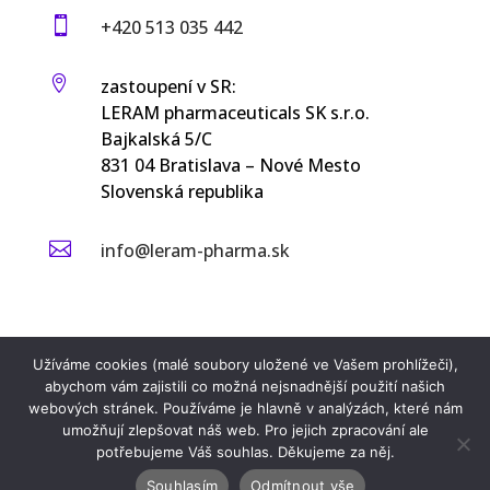

+420 513 035 442

zastoupení v SR:
LERAM pharmaceuticals SK s.r.o.
Bajkalská 5/C
831 04 Bratislava – Nové Mesto
Slovenská republika

info@leram-pharma.sk
Užíváme cookies (malé soubory uložené ve Vašem prohlížeči),
abychom vám zajistili co možná nejsnadnější použití našich
webových stránek. Používáme je hlavně v analýzách, které nám
umožňují zlepšovat náš web. Pro jejich zpracování ale
potřebujeme Váš souhlas. Děkujeme za něj.
Souhlasím
Odmítnout vše