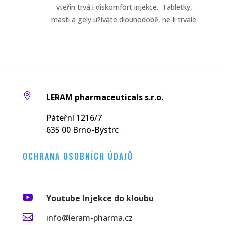
vteřin trvá i diskomfort injekce. Tabletky,
masti a gely užíváte dlouhodobě, ne-li trvale.

LERAM pharmaceuticals s.r.o.
Páteřní 1216/7
635 00 Brno-Bystrc
OCHRANA OSOBNÍCH ÚDAJŮ

Youtube Injekce do kloubu

info@leram-pharma.cz