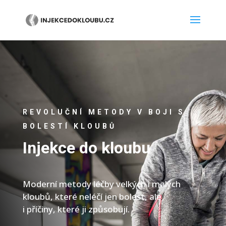
REVOLUČNÍ METODY V BOJI S
BOLESTÍ KLOUBŮ
Injekce do kloubu
Moderní metody léčby velkých i malých
kloubů, které neléčí jen bolest, ale
i příčiny, které ji způsobují.