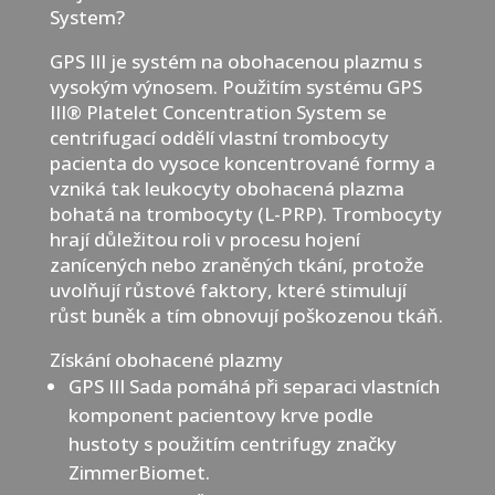
System?
GPS III je systém na obohacenou plazmu s
vysokým výnosem. Použitím systému GPS
III® Platelet Concentration System se
centrifugací oddělí vlastní trombocyty
pacienta do vysoce koncentrované formy a
vzniká tak leukocyty obohacená plazma
bohatá na trombocyty (L-PRP). Trombocyty
hrají důležitou roli v procesu hojení
zanícených nebo zraněných tkání, protože
uvolňují růstové faktory, které stimulují
růst buněk a tím obnovují poškozenou tkáň.
Získání obohacené plazmy
GPS III Sada pomáhá při separaci vlastních
komponent pacientovy krve podle
hustoty s použitím centrifugy značky
ZimmerBiomet.