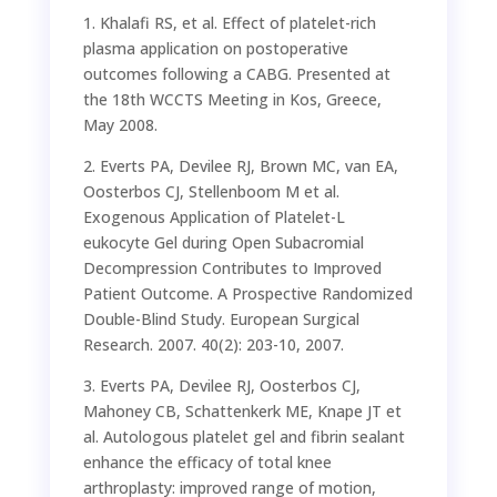
1. Khalafi RS, et al. Effect of platelet-rich
plasma application on postoperative
outcomes following a CABG. Presented at
the 18th WCCTS Meeting in Kos, Greece,
May 2008.
2. Everts PA, Devilee RJ, Brown MC, van EA,
Oosterbos CJ, Stellenboom M et al.
Exogenous Application of Platelet-L
eukocyte Gel during Open Subacromial
Decompression Contributes to Improved
Patient Outcome. A Prospective Randomized
Double-Blind Study. European Surgical
Research. 2007. 40(2): 203-10, 2007.
3. Everts PA, Devilee RJ, Oosterbos CJ,
Mahoney CB, Schattenkerk ME, Knape JT et
al. Autologous platelet gel and fibrin sealant
enhance the efficacy of total knee
arthroplasty: improved range of motion,