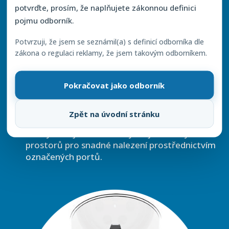
potvrďte, prosím, že naplňujete zákonnou definici
pojmu odborník.
Plná krev obsahuje několik složek, které lze
centrifugací koncentrovat tak, že vzniká tzv.
Potvrzuji, že jsem se seznámil(a) s definicí odborníka dle
„buffy coat“ vrstva, což je leukocyty bohacená
zákona o regulaci reklamy, že jsem takovým odborníkem.
plazma bohatá na trombocyty
(L-PRP). Použitím systému GPS III® Platelet
Pokračovat jako odborník
Concentration System se oddělí trombocyty
pacienta do vysoce koncentrované formy.
Vlastní jemně vyladěný mechanismus bóje
Zpět na úvodní stránku
zachytí až 90 % dostupných trombocytů.
Složky krve jsou rozděleny do jednotlivých
prostorů pro snadné nalezení prostřednictvím
označených portů.