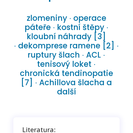
zlomeniny ∙ operace
páteře ∙ kostní štěpy ∙
kloubní náhrady [3]
∙ dekomprese ramene [2] ∙
ruptury šlach ∙ ACL ∙
tenisový loket ∙
chronická tendinopatie
[7] ∙ Achillova šlacha a
další
Literatura: