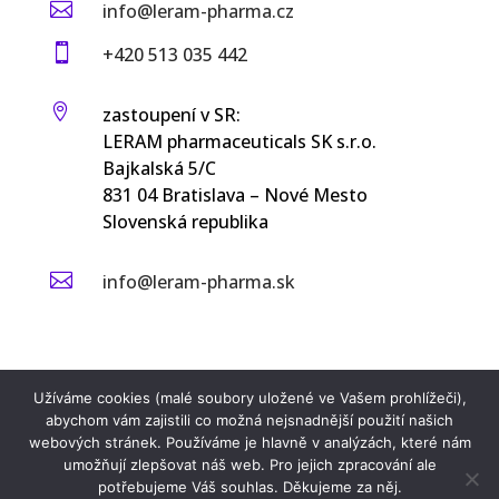

info@leram-pharma.cz

+420 513 035 442

zastoupení v SR:
LERAM pharmaceuticals SK s.r.o.
Bajkalská 5/C
831 04 Bratislava – Nové Mesto
Slovenská republika

info@leram-pharma.sk
Užíváme cookies (malé soubory uložené ve Vašem prohlížeči),
abychom vám zajistili co možná nejsnadnější použití našich
webových stránek. Používáme je hlavně v analýzách, které nám
umožňují zlepšovat náš web. Pro jejich zpracování ale
potřebujeme Váš souhlas. Děkujeme za něj.