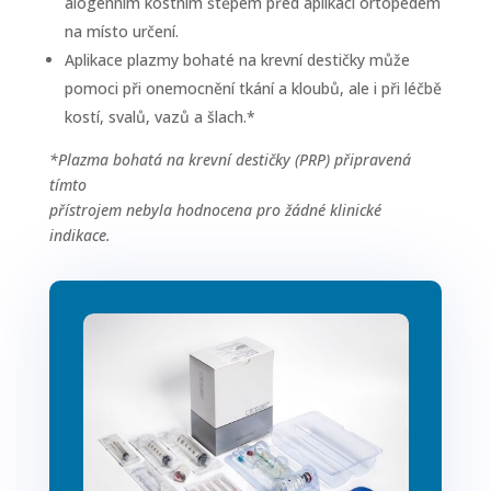
alogenním kostním štěpem před aplikací ortopedem
na místo určení.
Aplikace plazmy bohaté na krevní destičky může
pomoci při onemocnění tkání a kloubů, ale i při léčbě
kostí, svalů, vazů a šlach.*
*Plazma bohatá na krevní destičky (PRP) připravená
tímto
přístrojem nebyla hodnocena pro žádné klinické
indikace.