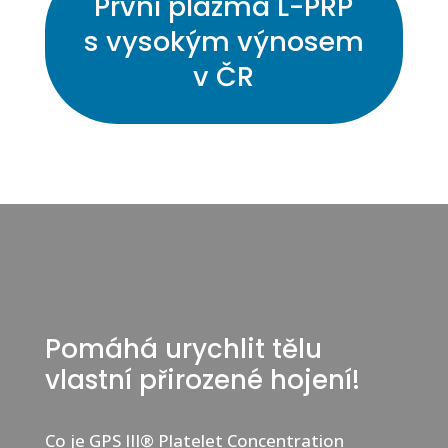
První plazma L-PRP
s vysokým výnosem
v ČR
Pomáhá urychlit tělu
vlastní přirozené hojení!
Co je GPS III® Platelet Concentration