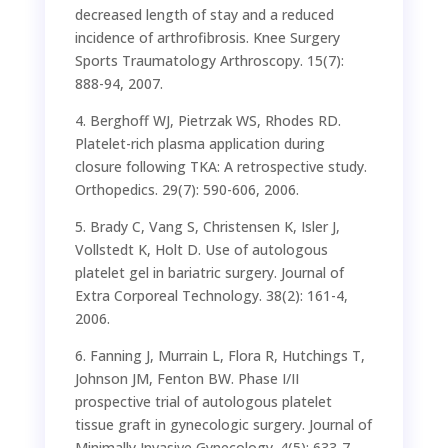
decreased length of stay and a reduced
incidence of arthrofibrosis. Knee Surgery
Sports Traumatology Arthroscopy. 15(7):
888-94, 2007.
4. Berghoff WJ, Pietrzak WS, Rhodes RD.
Platelet-rich plasma application during
closure following TKA: A retrospective study.
Orthopedics. 29(7): 590-606, 2006.
5. Brady C, Vang S, Christensen K, Isler J,
Vollstedt K, Holt D. Use of autologous
platelet gel in bariatric surgery. Journal of
Extra Corporeal Technology. 38(2): 161-4,
2006.
6. Fanning J, Murrain L, Flora R, Hutchings T,
Johnson JM, Fenton BW. Phase I/II
prospective trial of autologous platelet
tissue graft in gynecologic surgery. Journal of
Minimally Invasive Gynecology. 4(5): 633-7,